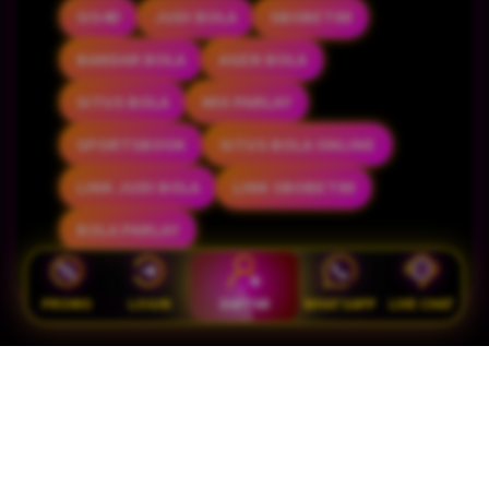
SIS4D
JUDI BOLA
SBOBET88
BANDAR BOLA
AGEN BOLA
SITUS BOLA
MIX PARLAY
SPORTSBOOK
SITUS BOLA ONLINE
LINK JUDI BOLA
LINK SBOBET88
BOLA PARLAY
PROMO
LOGIN
DAFTAR
WHATSAPP
LIVE CHAT