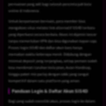
permainan yang adil bagi seluruh pencinta judi bola
online di Indonesia.
Untuk kenyamanan bermain, para member bisa
mengakses situs melalui link alternatif SIS4D terbaru
yang diperbarui secara berkala. Akses ini dijamin lancar
tanpa memerlukan VPN dan bisa digunakan kapan saja.
Proses login SIS4D dan daftar akun baru hanya
memakan waktu beberapa menit. Didukung dengan
minimal deposit yang terjangkau, setiap pemain sudah
bisa menikmati taruhan bola jalan, Asian Handicap,
hingga paket mix parlay dengan odds yang sangat
kompetitif dalam satu platform yang aman.
Panduan Login & Daftar Akun SIS4D
Bagi yang sudah memiliki akun, proses login ke dalam