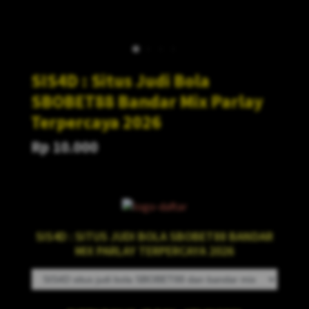
SIS4D : Situs Judi Bola
SBOBET88 Bandar Mix Parlay
Terpercaya 2026
Rp 10.000
Translation
Translation
missing:
missing:
en.products.general.regular_price
en.products.general.sale_price
SIS4D : SITUS JUDI BOLA SBOBET88 BANDAR
MIX PARLAY TERPERCAYA 2026