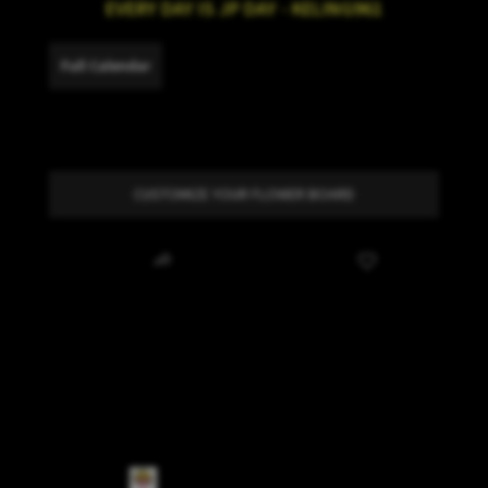
EVERY DAY IS JP DAY - KELING961
SBOBET88
CUSTOMIZE YOUR FLOWER BOARD
Share
Wishlist
item added to your cart
SIS4D : SITUS JUDI
BOLA SBOBET88
BANDAR MIX PARLAY