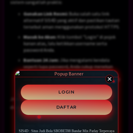
sistem sangatlah praktis:
Gunakan Link Resmi:
Buka salah satu link
alternatif SIS4D yang aktif dan pastikan tautan
tersebut aman menggunakan protokol HTTPS.
Masuk ke Akun:
Klik tombol "Login" di pojok
kanan atas, lalu ketikkan username serta
password Anda.
Bantuan 24 Jam:
Jika mengalami kendala
seperti lupa password, Anda cukup menekan
menu reset yang tersedia atau langsung
menghubungi layanan Customer Support SIS4D
via live chat yang bersiaga 24/7.
LOGIN
Jika Anda belum memiliki akun, pendaftaran dapat
diselesaikan dalam waktu kurang dari tiga menit:
DAFTAR
Kunjungi link alternatif resmi SIS4D dan klik
menu "Daftar".
SIS4D : Situs Judi Bola SBOBET88 Bandar Mix Parlay Terpercaya