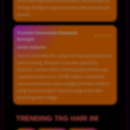
alternatifnya secara sistematis, rasa cemas itu
hilang. Navigasi loginnya aman dan terenkripsi
penuh.
Standar Keamanan Finansial
★★★★★
Berlapis
Gede Sukarta
Sistem proteksi SSL yang mereka pakai beneran
bikin tenang. Riwayat transaksi judi bola,
deposit, sampai data rekening gak pernah ada
masalah kebocoran. SIS4D sukses menjawab
semua keresahan saya sebagai pemain modern
yang butuh tempat hiburan yang aman dan
berintegritas tinggi.
TRENDING TAG HARI INI